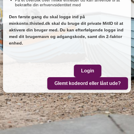
Få et overblik over hvilke enheder du kan anvende til at
bekræfte din erhvervsidentitet med
Den første gang du skal logge ind på
minkonto.thisted.dk skal du bruge dit private MitID til at
aktivere din bruger med. Du kan efterfølgende logge ind
med dit brugernavn og adgangskode, samt din 2-faktor
enhed.
Login
Glemt kodeord eller låst ude?